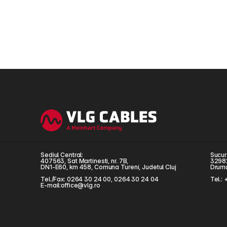
Sediul Central:
Sucur
407563, Sat Martinesti, nr. 7B,  
32982
DN1-E60, km 458, Comuna Tureni, Judetul Cluj
Drumul
Tel./Fax: 0264 30 24 00, 0264 30 24 04
Tel.:
E-mail:office@vlg.ro