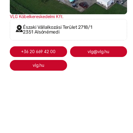
VLG Kábelkereskedelmi Kft.
Északi Vállalkozási Terület 2718/1
2351 Alsónémedi
+36 20 669 42 00
vlg@vlg.hu
vlg.hu