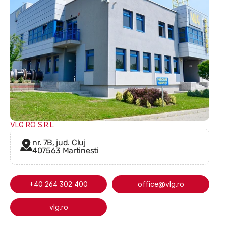
VLG RO S.R.L.
nr. 7B, jud. Cluj
407563 Martinesti
+40 264 302 400
office@vlg.ro
vlg.ro