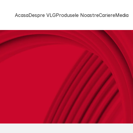
Acasa
Despre VLG
Produsele Noastre
Cariere
Media