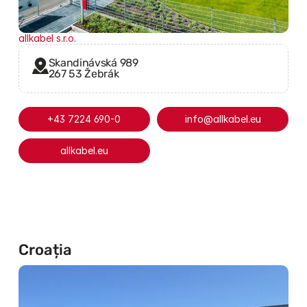
allkabel s.r.o.
Skandinávská 989
267 53 Žebrák
+43 7224 690-0
info@allkabel.eu
allkabel.eu
Croația