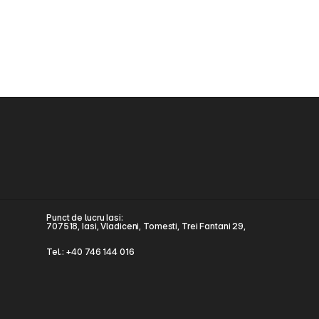
Punct de lucru Iasi:
707518, Iasi, Vladiceni, Tomesti, Trei Fantani 29, 
Tel.: +40 746 144 016