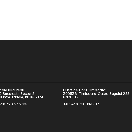
sala Bucuresti:
Punct de lucru Timisoara:
 Bucuresti, Sector 3,
300533, Timisoara, Calea Sagului 233, 
 Intre Tarlale, nr. 160-174
Hala D13
 +40 720 533 200
Tel.: +40 746 144 017