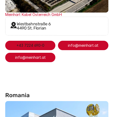
Meinhart Kabel Österreich GmbH
Westbahnstraße 6
4490 St. Florian
+43 7224 690-0
info@meinhart.at
info@meinhart.at
Romania